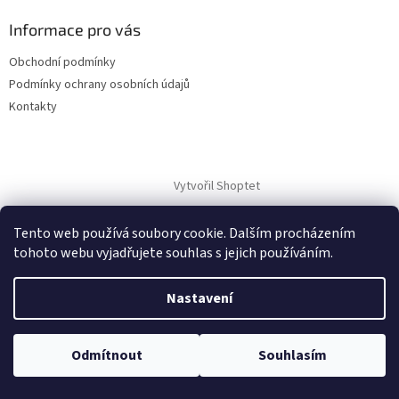
Informace pro vás
Obchodní podmínky
Podmínky ochrany osobních údajů
Kontakty
Vytvořil Shoptet
Tento web používá soubory cookie. Dalším procházením
Copyright 2026
Zákony.cz
. Všechna práva vyhrazena.
tohoto webu vyjadřujete souhlas s jejich používáním.
Nastavení
Odmítnout
Souhlasím