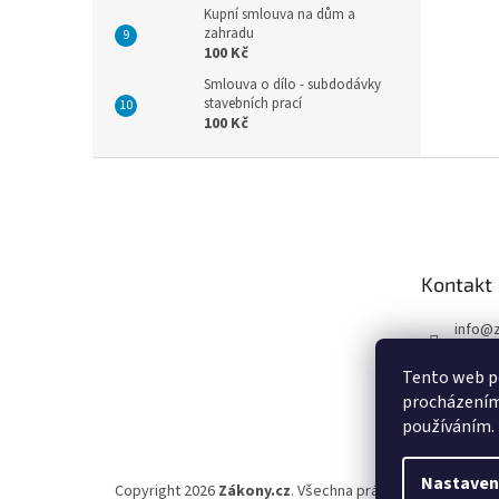
Kupní smlouva na dům a
zahradu
100 Kč
Smlouva o dílo - subdodávky
stavebních prací
100 Kč
Z
á
p
a
t
Kontakt
í
info
@
597 43
Tento web po
procházením 
používáním.
Nastaven
Copyright 2026
Zákony.cz
. Všechna práva vyhrazena.