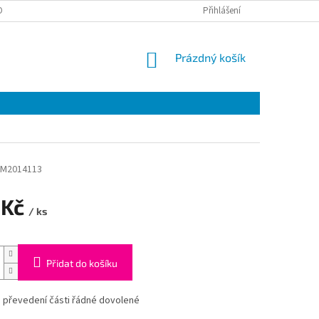
ONTAKTY
Přihlášení
NÁKUPNÍ
Prázdný košík
KOŠÍK
M2014113
 Kč
/ ks
Přidat do košíku
 převedení části řádné dovolené