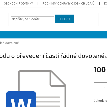
OBCHODNÍ PODMÍNKY
PODMÍNKY OCHRANY OSOBNÍCH ÚDAJŮ
K
HLEDAT
ádné dovolené
da o převedení části řádné dovolené
S
100
Měrná
cena:
Dohoda o