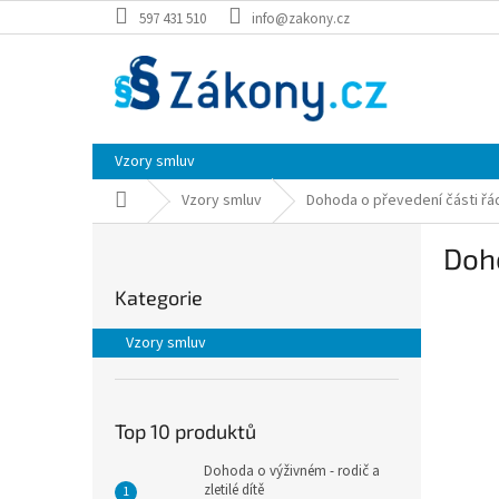
Přejít
597 431 510
info@zakony.cz
na
obsah
Vzory smluv
Domů
Vzory smluv
Dohoda o převedení části ř
P
Doho
o
Přeskočit
s
Kategorie
kategorie
t
r
Vzory smluv
a
n
n
í
Top 10 produktů
p
Dohoda o výživném - rodič a
a
zletilé dítě