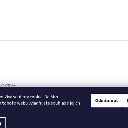
zakony.cz
1 510
užívá soubory cookie. Dalším
Odmítnout
tohoto webu vyjadřujete souhlas s jejich
í