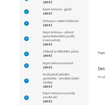
n
100 Kč
e
Kupní smlouva - garáž
l
100 Kč
Smlouva o vedení účetnictví
100 Kč
Kupní smlouva – převod
spoluvlastnického podílu
k nemovitosti
100 Kč
Zřeknutí se dědického práva
Popi
100 Kč
Kupní smlouva na koně
100 Kč
Det
Rozhodnutí jediného
Po u
společníka - schválení účetní
závěrky
100 Kč
Kupní smlouva na prodej
movité věci
100 Kč