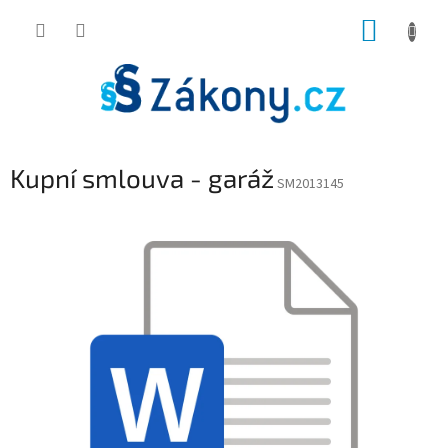
Přejít
NÁKUP
na
obsah
KOŠÍK
Kupní smlouva - garáž
SM2013145