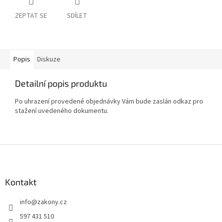
ZEPTAT SE
SDÍLET
Popis
Diskuze
Detailní popis produktu
Po uhrazení provedené objednávky Vám bude zaslán odkaz pro
stažení uvedeného dokumentu.
Z
á
p
a
Kontakt
t
info
@
zakony.cz
í
597 431 510