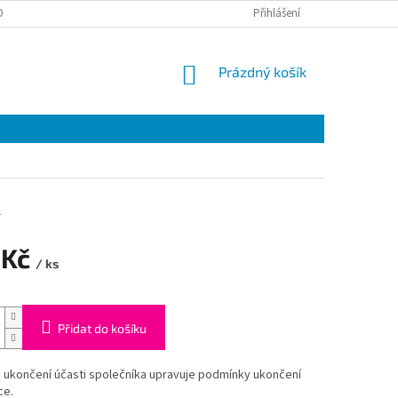
ONTAKTY
Přihlášení
NÁKUPNÍ
Prázdný košík
KOŠÍK
1
 Kč
/ ks
Přidat do košíku
 ukončení účasti společníka upravuje podmínky ukončení
ce.