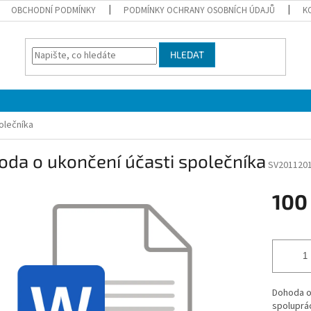
OBCHODNÍ PODMÍNKY
PODMÍNKY OCHRANY OSOBNÍCH ÚDAJŮ
K
HLEDAT
olečníka
da o ukončení účasti společníka
SV201120
100
Měrná
cena:
Dohoda o
spoluprá