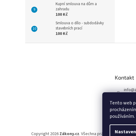
Kupní smlouva na dům a
zahradu
100 Kč
Smlouva o dílo - subdodávky
stavebních prací
100 Kč
Z
á
p
a
t
Kontakt
í
info
@
597 43
Tento web po
procházením 
používáním.
Nastaven
Copyright 2026
Zákony.cz
. Všechna práva vyhrazena.