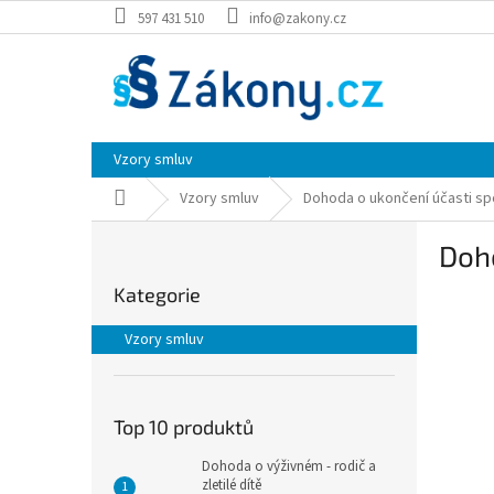
Přejít
597 431 510
info@zakony.cz
na
obsah
Vzory smluv
Domů
Vzory smluv
Dohoda o ukončení účasti sp
P
Doho
o
Přeskočit
s
Kategorie
kategorie
t
r
Vzory smluv
a
n
n
í
Top 10 produktů
p
Dohoda o výživném - rodič a
a
zletilé dítě