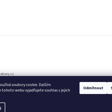
zakony.cz
1 510
užívá soubory cookie. Dalším
Odmítnout
tohoto webu vyjadřujete souhlas s jejich
í