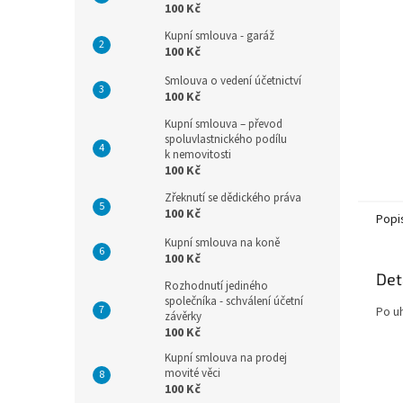
n
100 Kč
e
Kupní smlouva - garáž
l
100 Kč
Smlouva o vedení účetnictví
100 Kč
Kupní smlouva – převod
spoluvlastnického podílu
k nemovitosti
100 Kč
Zřeknutí se dědického práva
100 Kč
Popi
Kupní smlouva na koně
100 Kč
Det
Rozhodnutí jediného
společníka - schválení účetní
Po u
závěrky
100 Kč
Kupní smlouva na prodej
movité věci
100 Kč