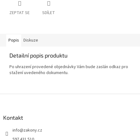
ZEPTAT SE
SDÍLET
Popis
Diskuze
Detailní popis produktu
Po uhrazení provedené objednávky Vám bude zaslán odkaz pro
stažení uvedeného dokumentu.
Z
á
p
a
Kontakt
t
info
@
zakony.cz
í
597 431 510