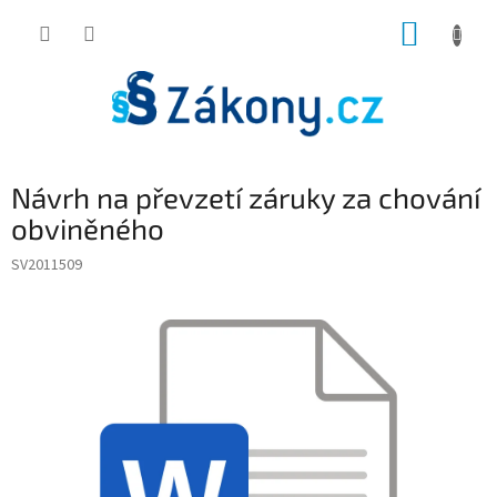
Přejít
NÁKUP
na
obsah
KOŠÍK
Návrh na převzetí záruky za chování
obviněného
SV2011509