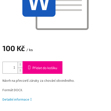
100 Kč
/ ks
Měrná
cena:
Přidat do košíku
Návrh na převzetí záruky za chování obviněného.
Formát DOCX.
Detailní informace