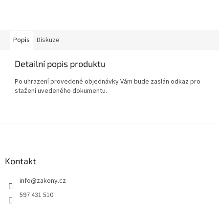
Popis
Diskuze
Detailní popis produktu
Po uhrazení provedené objednávky Vám bude zaslán odkaz pro
stažení uvedeného dokumentu.
Z
á
p
a
Kontakt
t
info
@
zakony.cz
í
597 431 510