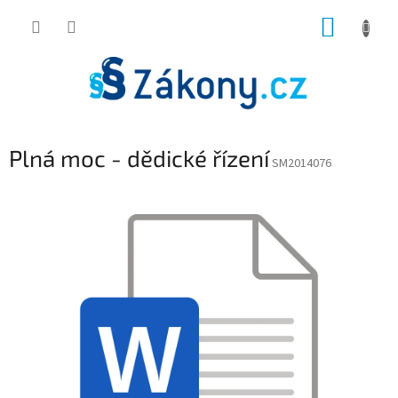
Přejít
NÁKUP
na
obsah
KOŠÍK
Plná moc - dědické řízení
SM2014076