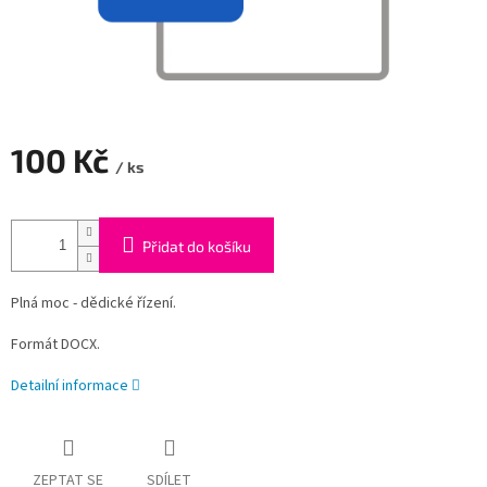
100 Kč
/ ks
Měrná
cena:
Přidat do košíku
Plná moc - dědické řízení.
Formát DOCX.
Detailní informace
ZEPTAT SE
SDÍLET