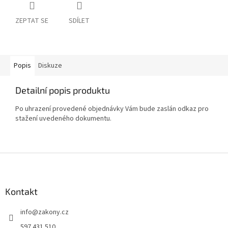
ZEPTAT SE
SDÍLET
Popis
Diskuze
Detailní popis produktu
Po uhrazení provedené objednávky Vám bude zaslán odkaz pro
stažení uvedeného dokumentu.
Z
á
p
a
Kontakt
t
info
@
zakony.cz
í
597 431 510