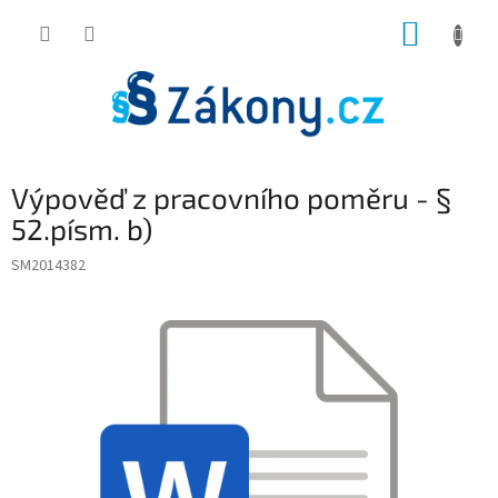
Přejít
NÁKUP
na
obsah
KOŠÍK
Výpověď z pracovního poměru - §
52.písm. b)
SM2014382