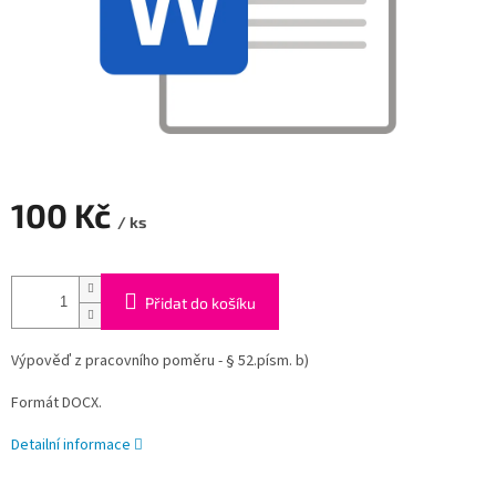
100 Kč
/ ks
Měrná
cena:
Přidat do košíku
Výpověď z pracovního poměru - § 52.písm. b)
Formát DOCX.
Detailní informace