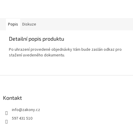
Popis
Diskuze
Detailní popis produktu
Po uhrazení provedené objednávky Vám bude zaslán odkaz pro
stažení uvedeného dokumentu.
Z
á
p
a
Kontakt
t
info
@
zakony.cz
í
597 431 510