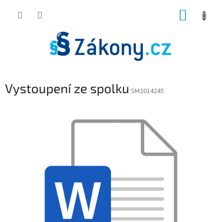
Přejít
NÁKUP
na
obsah
KOŠÍK
Vystoupení ze spolku
SM2014245