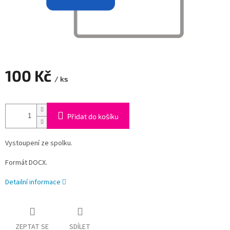
100 Kč
/ ks
Měrná
cena:
Přidat do košíku
Vystoupení ze spolku.
Formát DOCX.
Detailní informace
ZEPTAT SE
SDÍLET