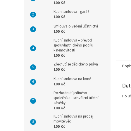
n
100 Kč
e
Kupní smlouva - garáž
l
100 Kč
Smlouva o vedení účetnictví
100 Kč
Kupní smlouva – převod
spoluvlastnického podílu
k nemovitosti
100 Kč
Zřeknutí se dědického práva
Popi
100 Kč
Kupní smlouva na koně
100 Kč
Det
Rozhodnutí jediného
Po u
společníka - schválení účetní
závěrky
100 Kč
Kupní smlouva na prodej
movité věci
100 Kč