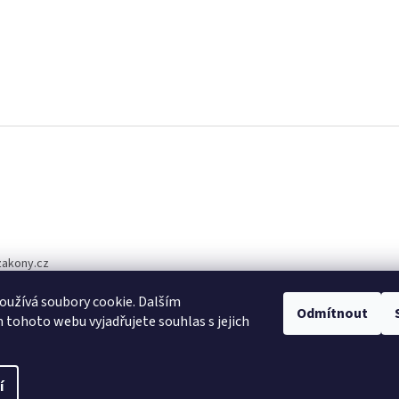
zakony.cz
1 510
užívá soubory cookie. Dalším
Odmítnout
tohoto webu vyjadřujete souhlas s jejich
í