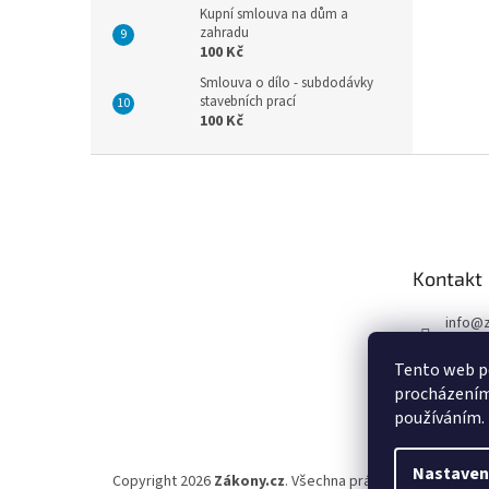
Kupní smlouva na dům a
zahradu
100 Kč
Smlouva o dílo - subdodávky
stavebních prací
100 Kč
Z
á
p
a
t
Kontakt
í
info
@
597 43
Tento web po
procházením 
používáním.
Nastaven
Copyright 2026
Zákony.cz
. Všechna práva vyhrazena.