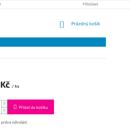
ONTAKTY
Přihlášení
NÁKUPNÍ
Prázdný košík
KOŠÍK
 Kč
/ ks
Přidat do košíku
 práva odvolání.