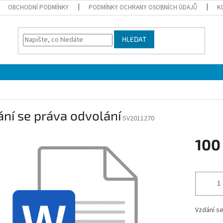
OBCHODNÍ PODMÍNKY
PODMÍNKY OCHRANY OSOBNÍCH ÚDAJŮ
K
HLEDAT
ní se práva odvolání
SV2011270
100
Měrná
cena:
Vzdání se