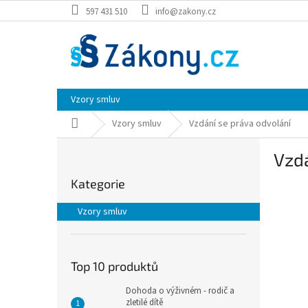
Přejít
597 431 510
info@zakony.cz
na
obsah
Vzory smluv
Domů
Vzory smluv
Vzdání se práva odvolání
P
Vzdá
o
Přeskočit
s
Kategorie
kategorie
t
r
Vzory smluv
a
n
n
í
Top 10 produktů
p
Dohoda o výživném - rodič a
a
zletilé dítě