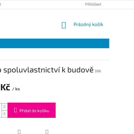
ONTAKTY
Přihlášení
NÁKUPNÍ
Prázdný košík
KOŠÍK
 spoluvlastnictví k budově
366
 Kč
/ ks
Přidat do košíku