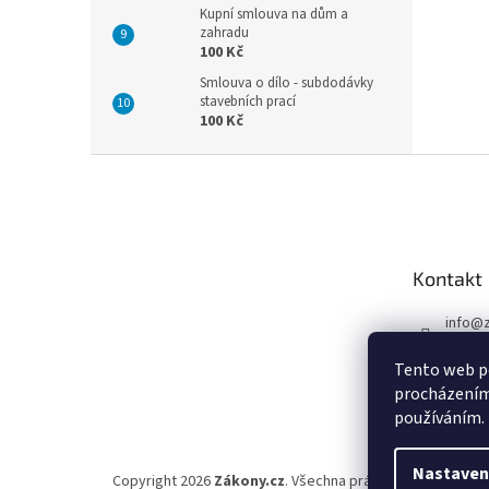
Kupní smlouva na dům a
zahradu
100 Kč
Smlouva o dílo - subdodávky
stavebních prací
100 Kč
Z
á
p
a
t
Kontakt
í
info
@
597 43
Tento web po
procházením 
používáním.
Nastaven
Copyright 2026
Zákony.cz
. Všechna práva vyhrazena.