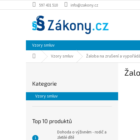
Přejít
597 431 510
info@zakony.cz
na
obsah
Vzory smluv
Domů
Vzory smluv
Žaloba na zrušení a vypořádá
P
Žalo
o
Přeskočit
s
Kategorie
kategorie
t
r
Vzory smluv
a
n
n
í
Top 10 produktů
p
Dohoda o výživném - rodič a
a
zletilé dítě