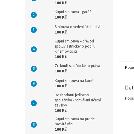
n
100 Kč
e
Kupní smlouva - garáž
l
100 Kč
Smlouva o vedení účetnictví
100 Kč
Kupní smlouva – převod
spoluvlastnického podílu
k nemovitosti
100 Kč
Zřeknutí se dědického práva
Popi
100 Kč
Kupní smlouva na koně
100 Kč
Det
Rozhodnutí jediného
Popi
společníka - schválení účetní
závěrky
100 Kč
Kupní smlouva na prodej
movité věci
100 Kč