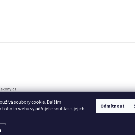
zakony.cz
1 510
užívá soubory cookie. Dalším
Odmítnout
tohoto webu vyjadřujete souhlas s jejich
í